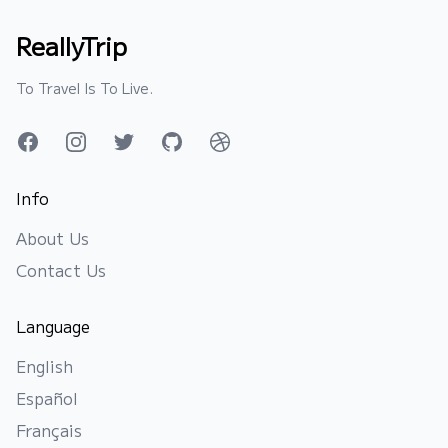
ReallyTrip
To Travel Is To Live.
Facebook
Instagram
Twitter
GitHub
Dribbble
Info
About Us
Contact Us
Language
English
Español
Français